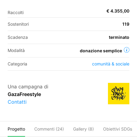
€ 4.355,00
Raccolti
EN
Sostenitori
119
FR
Scadenza
terminato
IT
ES
Modalità
donazione semplice
Categoria
comunità & sociale
Una campagna di
GazaFreestyle
Contatti
Progetto
Commenti (
24
)
Gallery (8)
Obiettivi SDGs