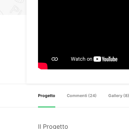
Progetto
Commenti (
24
)
Gallery (8
Il Progetto