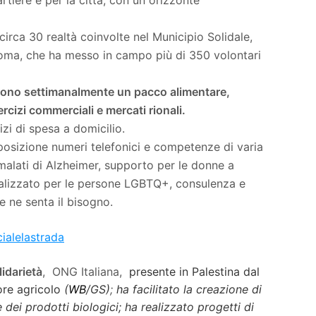
rtiere e per la città, con un orizzonte
 circa 30 realtà coinvolte nel Municipio Solidale,
i Roma, che ha messo in campo più di 350 volontari
cevono settimanalmente un pacco alimentare,
ercizi commerciali e mercati rionali.
izi di spesa a domicilio.
posizione numeri telefonici e competenze di varia
 malati di Alzheimer, supporto per le donne a
cializzato per le persone LGBTQ+, consulenza e
e ne senta il bisogno.
ialelastrada
idarietà
, ONG Italiana,
presente in Palestina dal
tore agricolo
(
WB
/GS)
;
ha facilitato la creazione di
dei prodotti biologici; ha realizzato progetti di