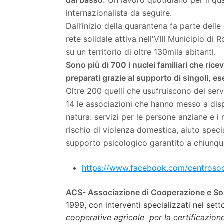
dal basso.
Un lavoro quotidiano per il qua
internazionalista da seguire.
Dall’inizio della quarantena fa parte delle
rete solidale attiva nell'VIII Municipio d
su un territorio di oltre 130mila abitanti.
Sono più di 700 i nuclei familiari che ri
preparati grazie al supporto di singoli, es
Oltre 200 quelli che usufruiscono dei serv
14 le associazioni che hanno messo a dis
natura: servizi per le persone anziane e i
rischio di violenza domestica, aiuto spe
supporto psicologico garantito a chiunqu
https://www.facebook.com/centrosoc
ACS- Associazione di Cooperazione e Sol
1999, con interventi specializzati nel set
cooperative agricole per la certificazione 