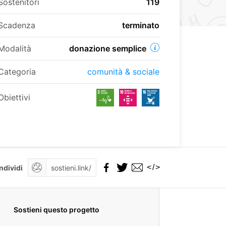
Sostenitori
119
Scadenza
terminato
Modalità
donazione semplice
Categoria
comunità & sociale
Obiettivi
</>
ndividi
Sostieni questo progetto