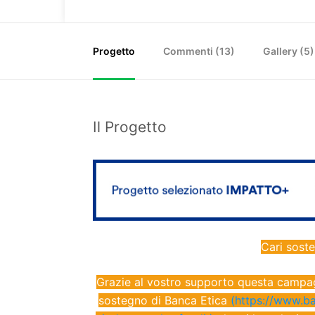
Progetto
Commenti (
13
)
Gallery (5)
Il Progetto
Cari sosten
Grazie al vostro supporto questa campagn
sostegno di Banca Etica
(
https://www.ba