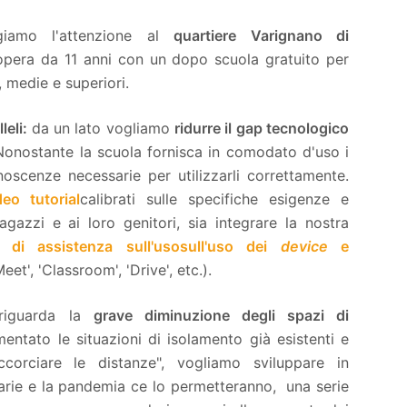
lgiamo l'attenzione al
quartiere Varignano di
pera da 11 anni con un dopo scuola gratuito per
 medie e superiori.
leli:
da un lato vogliamo
ridurre il gap tecnologico
 Nonostante la scuola fornisca in comodato d'uso i
oscenze necessarie per utilizzarli correttamente.
deo tutorial
calibrati sulle specifiche esigenze e
 ragazzi e ai loro genitori, sia integrare la nostra
o di assistenza sull'uso
sull'uso dei
device
e
et', 'Classroom', 'Drive', etc.).
 riguarda la
grave diminuzione degli spazi di
entato le situazioni di isolamento già esistenti e
ccorciare le distanze", vogliamo sviluppare in
arie e la pandemia ce lo permetteranno, una serie