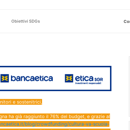
Obiettivi SDGs
Co
itori e sostenitrici,
a ha già raggiunto il 76% del budget, e grazie al
ncaetica.it/blog/crowdfunding/cultura-va-scuola-