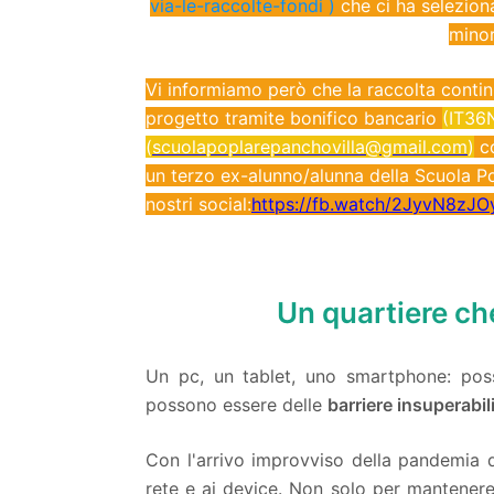
via-le-raccolte-fondi
)
che ci ha selezion
minor
Vi informiamo però che la raccolta continu
progetto tramite bonifico bancario
(IT36
(
scuolapoplarepanchovilla@gmail.com
)
co
un terzo ex-alunno/alunna della Scuola Po
nostri social:
https://fb.watch/2JyvN8zJO
Un quartiere ch
Un pc, un tablet, uno smartphone: posso
possono essere delle
barriere insuperabili
Con l'arrivo improvviso della pandemia di
rete e ai device. Non solo per mantenere 