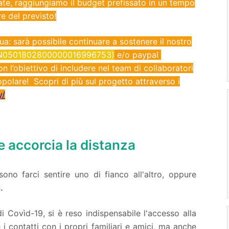
ate, raggiungiamo il budget prefissato in un tempo
e del previsto!
a: sarà possibile continuare a sostenere il nostro
N0501802800000016996753)
e/o paypal
n l’obiettivo di includere nel team di collaboratori
polare! Scopri di più sul progetto attraverso i
y/
e accorcia la distanza
no farci sentire uno di fianco all'altro, oppure
.
 Covìd-19, si è reso indispensabile l'accesso alla
i contatti con i propri familiari e amici, ma anche