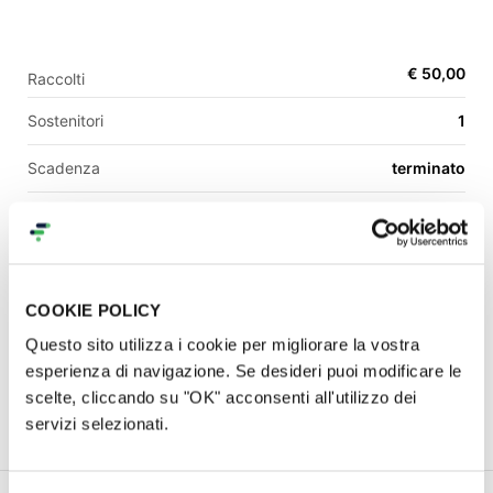
€ 50,00
Raccolti
EN
Sostenitori
1
FR
IT
ES
Scadenza
terminato
Modalità
raccogli tutto
Categoria
comunità & sociale
COOKIE POLICY
Una campagna di
Questo sito utilizza i cookie per migliorare la vostra
esperienza di navigazione. Se desideri puoi modificare le
alessandro cento
scelte, cliccando su "OK" acconsenti all'utilizzo dei
Contatti
servizi selezionati.