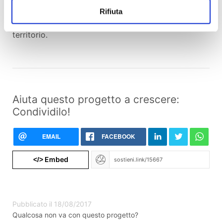
percorso di evoluzione culturale attraverso il
Rifiuta
coinvolgimento del mondo scolastico e sportivo del
territorio.
Aiuta questo progetto a crescere:
Condividilo!
EMAIL
FACEBOOK
Embed
</>
Pubblicato il 18/08/2017
Qualcosa non va con questo progetto?