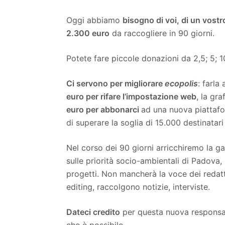
Oggi abbiamo
bisogno di voi, di un vostr
2.300 euro
da raccogliere in 90 giorni.
Potete fare piccole donazioni da 2,5; 5; 1
Ci servono per migliorare
ecopolis
: farla
euro per rifare l’impostazione web
, la gra
euro per abbonarci
ad una nuova piattafo
di superare la soglia di 15.000 destinatar
Nel corso dei 90 giorni arricchiremo la gall
sulle priorità socio-ambientali di Padova,
progetti. Non mancherà la voce dei redatto
editing, raccolgono notizie, interviste.
Dateci credito
per questa nuova responsab
che è possibile.