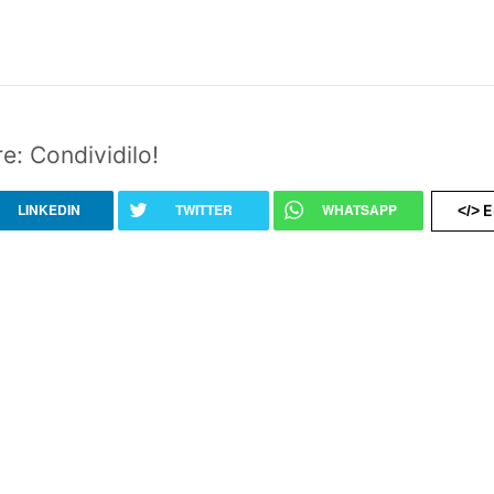
e: Condividilo!
LINKEDIN
TWITTER
WHATSAPP
E
</>