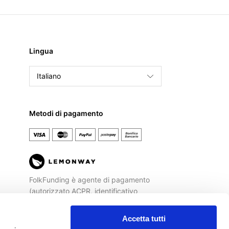
Lingua
Italiano
English
Français
Metodi di pagamento
Español
FolkFunding è agente di pagamento
(autorizzato ACPR, identificativo
REGAFI n. 72477) di
Lemonway
, Istituto
di Pagamento autorizzato dalla
Banca
Accetta tutti
di Francia
ad operare sul territorio