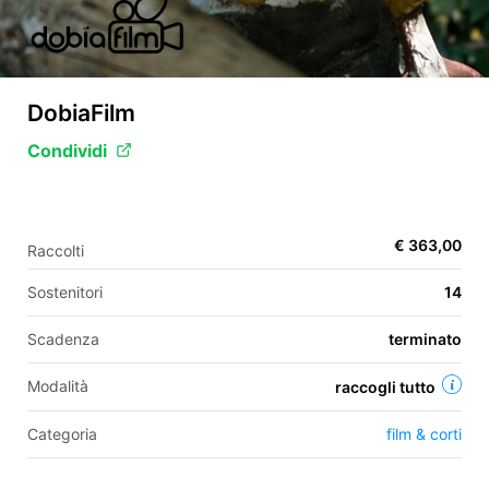
EN
DobiaFilm
FR
Condividi
IT
ES
€ 363,00
Raccolti
Sostenitori
14
Scadenza
terminato
Modalità
raccogli tutto
Categoria
film & corti