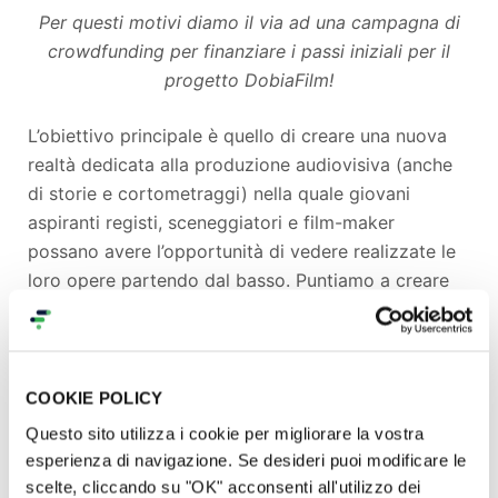
Per questi motivi diamo il via ad una campagna di
crowdfunding per finanziare i passi iniziali per il
progetto DobiaFilm!
L’obiettivo principale è quello di creare una nuova
realtà dedicata alla produzione audiovisiva (anche
di storie e cortometraggi) nella quale giovani
aspiranti registi, sceneggiatori e film-maker
possano avere l’opportunità di vedere realizzate le
loro opere partendo dal basso. Puntiamo a creare
un gruppo che possa collaborare sulle proprie idee
concentrandosi sulla sperimentazione e sulla
creazione di prodotti di qualità e che riflettano lo
spirito non convenzionale che da sempre connota
COOKIE POLICY
l’attività di DobiaLab.
Questo sito utilizza i cookie per migliorare la vostra
esperienza di navigazione. Se desideri puoi modificare le
Intendiamo avviare una realtà solida che, lontana
scelte, cliccando su "OK" acconsenti all'utilizzo dei