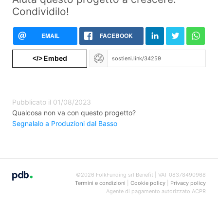
Condividilo!
EMAIL
FACEBOOK
Embed
</>
Pubblicato il 01/08/2023
Qualcosa non va con questo progetto?
Segnalalo a Produzioni dal Basso
©2026 FolkFunding srl Benefit | VAT 08378490968
Termini e condizioni
|
Cookie policy
|
Privacy policy
Agente di pagamento autorizzato ACPR
REGAFI n. 72477 di
Lemonway