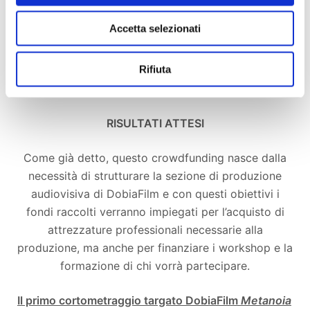
professionisti di settore che metteranno al servizio
Accetta selezionati
le loro competenze per la creazione di prodotti di
qualità. I workshop saranno aperti a chiunque vorrà
Rifiuta
partecipare, con un occhio di riguardo al
coinvolgimento dei più giovani.
RISULTATI ATTESI
Come già detto, questo crowdfunding nasce dalla
necessità di strutturare la sezione di produzione
audiovisiva di DobiaFilm e con questi obiettivi i
fondi raccolti verranno impiegati per l’acquisto di
attrezzature professionali necessarie alla
produzione, ma anche per finanziare i workshop e la
formazione di chi vorrà partecipare.
Il primo cortometraggio targato DobiaFilm
Metanoia