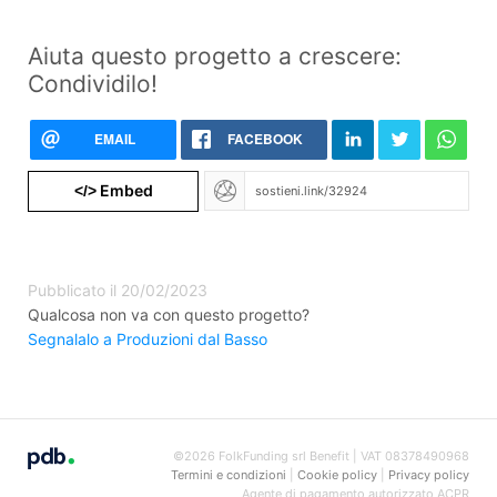
Aiuta questo progetto a crescere:
Condividilo!
EMAIL
FACEBOOK
Embed
</>
Pubblicato il 20/02/2023
Qualcosa non va con questo progetto?
Segnalalo a Produzioni dal Basso
©2026 FolkFunding srl Benefit | VAT 08378490968
Termini e condizioni
|
Cookie policy
|
Privacy policy
Agente di pagamento autorizzato ACPR