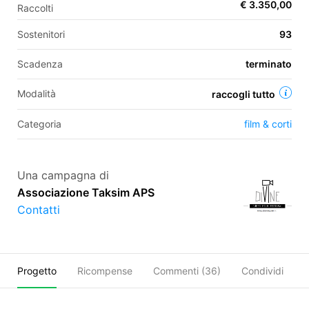
€ 3.350,00
Raccolti
Sostenitori
93
EN
Scadenza
terminato
FR
Modalità
raccogli tutto
IT
ES
Categoria
film & corti
Una campagna di
Associazione Taksim APS
Contatti
Progetto
Ricompense
Commenti (
36
)
Condividi