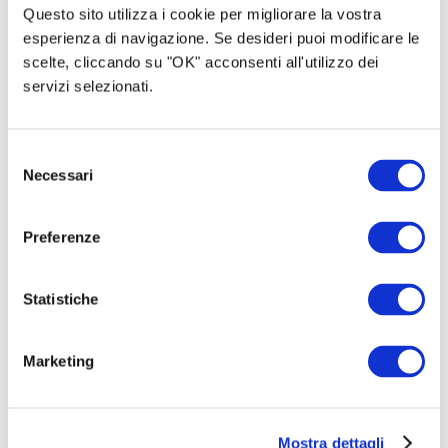
Questo sito utilizza i cookie per migliorare la vostra
esperienza di navigazione. Se desideri puoi modificare le
scelte, cliccando su "OK" acconsenti all'utilizzo dei
servizi selezionati.
Selezione
Necessari
del
ABBIAMO BISOGNO DI TE
consenso
Preferenze
Piccolo o grande che sia,
il tuo contributo è per noi
fondamentale
.
Statistiche
Con la tua donazione, ci aiuterai a realizzare il
festival e sarai parte integrante dell’edizione di
Marketing
quest’anno. Il tuo contributo ci aiuterà a pagare le
spese di sottotitolaggio, di allestimento, le spese
SIAE e di pubblico spettacolo, le spese di
Mostra dettagli