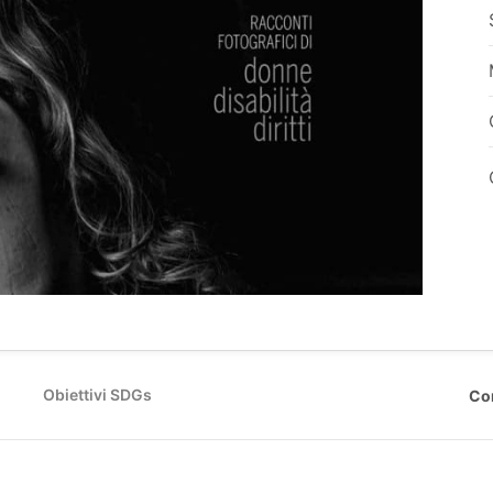
Obiettivi SDGs
Co