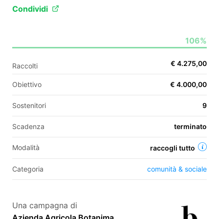
Condividi
EN
106%
FR
€ 4.275,00
Raccolti
IT
ES
Obiettivo
€ 4.000,00
Sostenitori
9
Scadenza
terminato
Modalità
raccogli tutto
Categoria
comunità & sociale
Una campagna di
Azienda Agricola Botanima