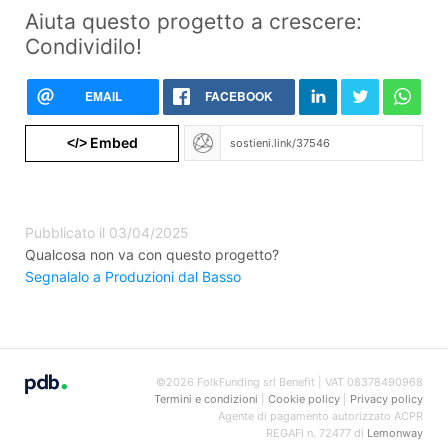
Aiuta questo progetto a crescere:
Condividilo!
EMAIL
FACEBOOK
Embed
</>
Pubblicato il 03/04/2025
Qualcosa non va con questo progetto?
Segnalalo a Produzioni dal Basso
©2026 FolkFunding srl Benefit | VAT 08378490968
Termini e condizioni
|
Cookie policy
|
Privacy policy
Agente di pagamento autorizzato ACPR
REGAFI n. 72477 di
Lemonway