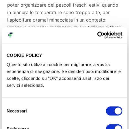
poter organizzare dei pascoli freschi estivi quando
in pianura le temperature sono troppo alte, per
l'apicoltura oramai minacciata in un contesto
urbano e per poter realizzare un
agriturismo diffuso
che sappia valorizzare al meglio i due ecosistemi,
tra pianura e montagna.
COOKIE POLICY
Per noi e per i nostri Alpaca sarà una vera e propria
missione, quella di raggiungere per la prima volta le
Questo sito utilizza i cookie per migliorare la vostra
esperienza di navigazione. Se desideri puoi modificare le
strutture sanitarie del territorio
, organizzandoci con
scelte, cliccando su "OK" acconsenti all'utilizzo dei
un trailer adatto e degli accordi specifici con case
servizi selezionati.
di riposo ed ospedali.
Selezione
Necessari
del
consenso
Preferenze