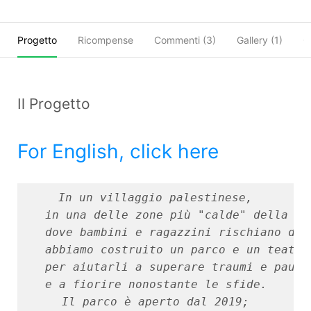
Progetto
Ricompense
Commenti (
3
)
Gallery (1)
O
Il Progetto
For English, click here
In un villaggio palestinese,

in una delle zone più "calde" della Cis
dove bambini e ragazzini rischiano di 
abbiamo costruito un parco e un teatro

per aiutarli a superare traumi e paure

e a fiorire nonostante le sfide.
Il parco è aperto dal 2019;
