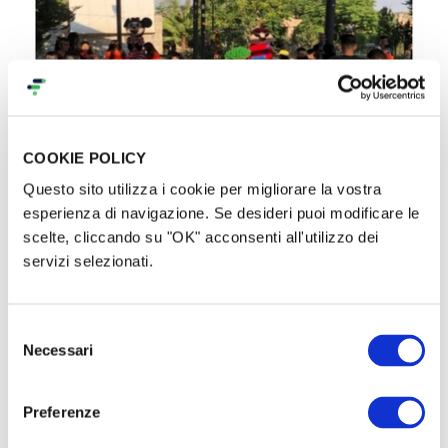
COOKIE POLICY
Questo sito utilizza i cookie per migliorare la vostra
esperienza di navigazione. Se desideri puoi modificare le
>> Campi estivi
:
ogni anno, dal 2019,
scelte, cliccando su "OK" acconsenti all'utilizzo dei
servizi selezionati.
organizziamo campi estivi gratuiti per i
bambini e le bambine di Beit Ummar
.
I
campi estivi sono un ambiente sicuro in
Selezione
Necessari
del
cui i bambini acquisiscono fiducia di sé e
consenso
nuove abilità, sia concrete sia sociali
Preferenze
(p.es. comunicazione, risoluzione dei