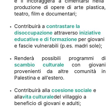
e li incoraggerà a cimentarsi nella
produzione di opere di arte plastica,
teatro, film e documentari;
Contribuirà a
contrastare la
disoccupazione
attraverso
iniziative
educative e di formazione
per giovani
e fascie vulnerabili (p.es. madri sole);
Renderà possibili programmi di
scambio culturale
con giovani
provenienti da altre comunità in
Palestina e all'estero.
Contribuirà alla
coesione sociale
e
alla
vita culturale
del villaggio a
beneficio di giovani e adulti
;