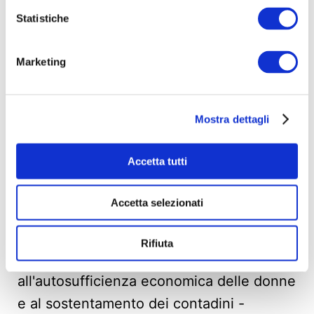
conflitti).
Statistiche
Marketing
Mostra dettagli
Accetta tutti
Accetta selezionati
>> Succo di fico d'India:
nell'ambito di
Rifiuta
questo progetto - atto a contribuire
all'autosufficienza economica delle donne
e al sostentamento dei contadini -