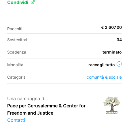
Condividi
EN
€ 2.607,00
Raccolti
FR
Sostenitori
34
IT
ES
Scadenza
terminato
Modalità
raccogli tutto
Categoria
comunità & sociale
Una campagna di
Pace per Gerusalemme & Center for
Freedom and Justice
Contatti