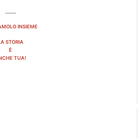
_____
AMOLO INSIEME
LA STORIA
È
NCHE TUA!