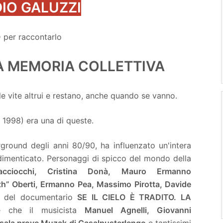
IO GALUZZI
 per raccontarlo
A MEMORIA COLLETTIVA
le vite altrui e restano, anche quando se vanno.
1998) era una di queste.
round degli anni 80/90, ha influenzato un'intera
dimenticato. Personaggi di spicco del mondo della
acciocchi,
Cristina Donà
,
Mauro Ermanno
ith” Oberti
,
Ermanno Pea, Massimo Pirotta
,
Davide
ti del documentario
SE IL CIELO È TRADITO. LA
re che il musicista
Manuel Agnelli,
Giovanni
sala prove Muzak di Casalpusterlengo
e tantissimi