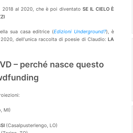
al 2018 al 2020, che è poi diventato
SE IL CIELO È
ZI
lla sua casa editrice (
Edizioni Underground?
), è
 2020, dell'unica raccolta di poesie di Claudio:
LA
D – perché nasce questo
wdfunding
oiezioni:
, MI)
SSI
(Casalpusterlengo, LO)
(Torino, TO)