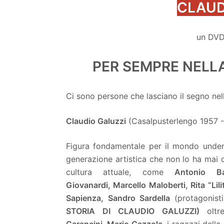
CLAUD
un DVD
PER SEMPRE NELL
Ci sono persone che lasciano il segno nel
Claudio Galuzzi
(Casalpusterlengo 1957 - 
Figura fondamentale per il mondo underg
generazione artistica che non lo ha mai 
cultura attuale, come
Antonio B
Giovanardi
,
Marcello Maloberti
,
Rita “Lil
Sapienza
,
Sandro Sardella
(protagonis
STORIA DI CLAUDIO GALUZZI)
olt
Garancini
,
Mario Gazzola,
i ragazzi della