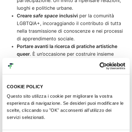
partecipazione. Un invito a ripensare relazioni,
luoghi e politiche urbane.
Creare
safe space
inclusivi
per la comunità
LGBTQIA+, incoraggiando il contributo di tuttɜ
nella trasmissione di conoscenze e nei processi
di apprendimento sociale.
Portare avanti la ricerca di pratiche artistiche
queer
. È un’occasione per costruire insieme
l’interfaccia tra i mondi del queer e della
produzione artistica, creando nuovo patrimonio
culturale inerente le istanze sociali più urgenti.
COOKIE POLICY
Questo sito utilizza i cookie per migliorare la vostra
esperienza di navigazione. Se desideri puoi modificare le
scelte, cliccando su "OK" acconsenti all'utilizzo dei
servizi selezionati.