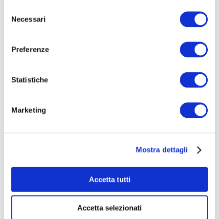
Selezione
Necessari
del
consenso
Preferenze
4. A COSA CONTRIBUIRAI CON
Statistiche
IL TUO SUPPORTO?
Marketing
Il costo totale del Festival - considerando una quota
di lavoro volontario del team TWM Factory e molte
spese coperte da BASE Milano - è di
30.000€
.
Mostra dettagli
Dopo aver ottimizzato al meglio le risorse interne,
siamo arrivatɜ a coprire due terzi della cifra
,
Accetta tutti
contando anche su un supporto economico diretto
di BASE Milano.
Accetta selezionati