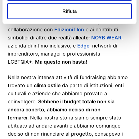
Al momento i fondi raccolti ci permettono di coprire
Rifiuta
la produzione e la realizzazione delle performance
artistiche e le installazioni. Ciò anche grazie alla
collaborazione con
Edizioni
Tlon
e ai contributi
simbolici di altre due
realtà alleate:
NOYB WEAR
,
azienda di intimo inclusivo, e
Edge
, network di
imprenditorɜ, manager e professionistɜ
LGBTQIA+.
Ma questo non basta!
Nella nostra intensa attività di fundraising abbiamo
trovato un
clima ostile
da parte di istituzioni, enti
culturali e aziende che abbiamo provato a
coinvolgere.
Sebbene il budget totale non sia
ancora coperto, abbiamo deciso di non
fermarci.
Nella nostra storia siamo sempre statɜ
abituatɜ ad andare avanti e abbiamo comunque
deciso di non rinunciare al progetto, consapevoli