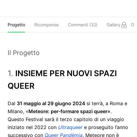
Progetto
Ricompense
Commenti (
32
)
Gallery
Ob
Il Progetto
1.
INSIEME PER NUOVI SPAZI
QUEER
Dal
31 maggio al 29 giugno 2024
si terrà, a Roma e
Milano, «
Meteore: per-formare spazi queer»
.
Questo Festival sarà il terzo capitolo di un viaggio
iniziato nel 2022 con
Ultraqueer
e proseguito l’anno
successivo con
Queer Pandèmia
. Meteore non è