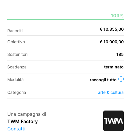
103%
EN
€ 10.355,00
Raccolti
FR
Obiettivo
€ 10.000,00
IT
ES
Sostenitori
185
Scadenza
terminato
Modalità
raccogli tutto
Categoria
arte & cultura
Una campagna di
TWM Factory
Contatti