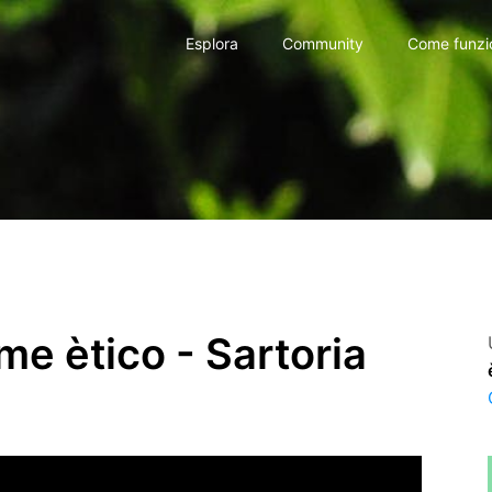
Esplora
Community
Come funzi
e ètico - Sartoria