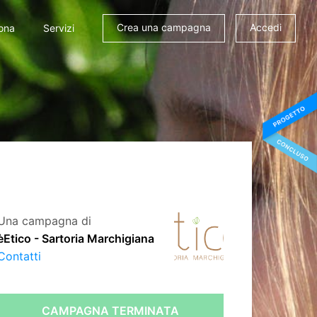
Crea una campagna
Accedi
ona
Servizi
Una campagna di
èEtico - Sartoria Marchigiana
Contatti
CAMPAGNA TERMINATA