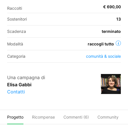
€ 690,00
Raccolti
Sostenitori
13
EN
Scadenza
terminato
FR
IT
ES
Modalità
raccogli tutto
Categoria
comunità & sociale
Una campagna di
Elisa Gabbi
Contatti
Progetto
Ricompense
Commenti (
6
)
Community