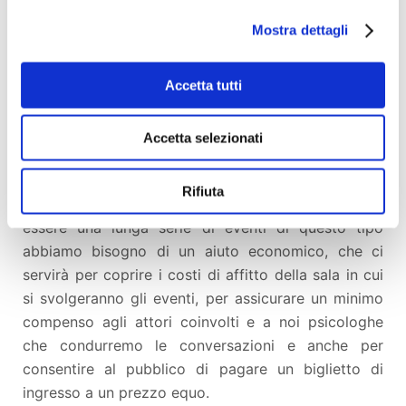
cosa accade nel condividere il proprio punto di
Mostra dettagli
vista con il resto del pubblico. Anche questo
secondo noi è un modo per fare cultura, in una
Accetta tutti
maniera alternativa ma a nostro parere ricca ed
efficace, affinchè il patrimonio letterario che i
grandi autori ci hanno lasciato in eredità sia da noi
Accetta selezionati
custodito e reso fertile.
Rifiuta
Ma per fare partire i primi di quella che speriamo
essere una lunga serie di eventi di questo tipo
abbiamo bisogno di un aiuto economico, che ci
servirà per coprire i costi di affitto della sala in cui
si svolgeranno gli eventi, per assicurare un minimo
compenso agli attori coinvolti e a noi psicologhe
che condurremo le conversazioni e anche per
consentire al pubblico di pagare un biglietto di
ingresso a un prezzo equo.