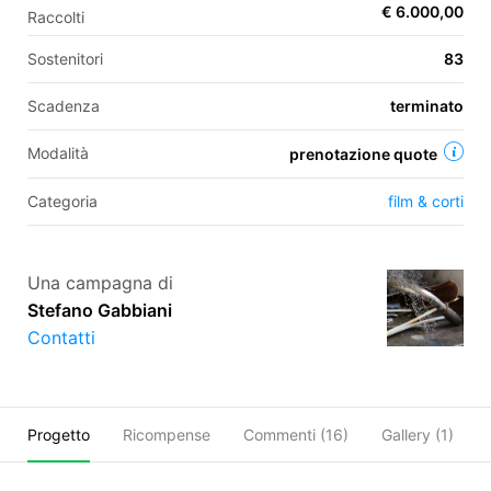
€ 6.000,00
Raccolti
Sostenitori
83
EN
Scadenza
terminato
FR
Modalità
prenotazione quote
IT
ES
Categoria
film & corti
Una campagna di
Stefano Gabbiani
Contatti
Progetto
Ricompense
Commenti (
16
)
Gallery (1)