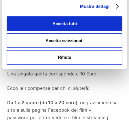
lavorato al film senza ricevere alcun compenso per
Mostra dettagli
il loro impegno.
Accetta tutti
Ogni vostro contributo, piccolo o grande che sia,
sarà fondamentale per far vivere le storie che
abbiamo incontrato e filmato.
Accetta selezionati
Come sostenerci
Rifiuta
Una singola quota corrisponde a 10 Euro.
Ecco le ricompense per chi ci aiuterà:
Da 1 a 2 quote (da 10 a 20 euro)
: ringraziamenti sul
sito e sulla pagina Facebook del film +
password per poter vedere il film in streaming