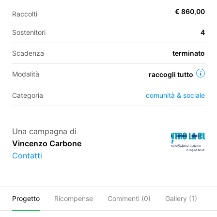
€ 860,00
Raccolti
Sostenitori
4
EN
Scadenza
terminato
FR
IT
ES
Modalità
raccogli tutto
Categoria
comunità & sociale
Una campagna di
Vincenzo Carbone
Contatti
Progetto
Ricompense
Commenti (
0
)
Gallery (1)
O