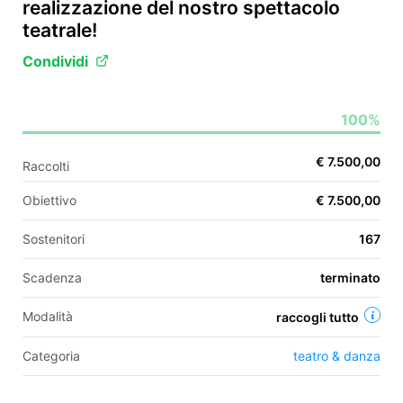
realizzazione del nostro spettacolo
teatrale!
Condividi
EN
FR
100%
IT
ES
€ 7.500,00
Raccolti
Obiettivo
€ 7.500,00
Sostenitori
167
Scadenza
terminato
Modalità
raccogli tutto
Categoria
teatro & danza