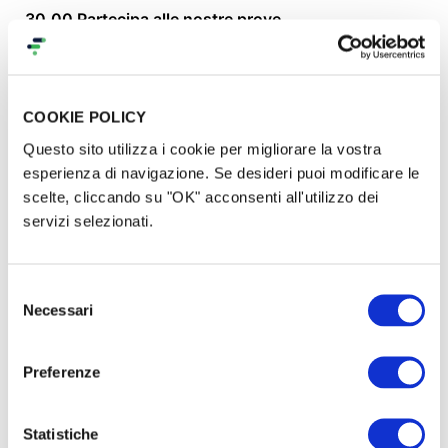
30,00 Partecipa alle nostre prove
50,00 Le foto artistiche esclusive
COOKIE POLICY
100,00 Il tuo nome nei Foyer
Questo sito utilizza i cookie per migliorare la vostra
500,00 Il tuo nome come sponsor di CONCHAS
esperienza di navigazione. Se desideri puoi modificare le
scelte, cliccando su "OK" acconsenti all'utilizzo dei
1.000,00 Andiamo in scena!
servizi selezionati.
Siamo in tanti: la
Compagnia
Selezione
Necessari
Semi Volanti
insieme a...
del
consenso
Preferenze
Il progetto teatrale CONCHAS è promosso dalla
Compagnia Semi Volanti.
Con noi, in questo
progetto sono: Arcigay di Livorno e Arcigay Pinkriot
Statistiche