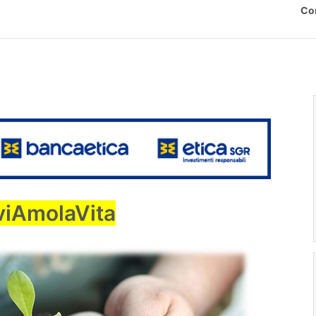
Co
viAmolaVita