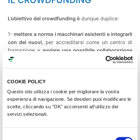
IL CROWDFUNDING
L’obiettivo del crowdfunding è
dunque duplice:
1-
mettere a norma i macchinari esistenti e integrarli
con dei nuovi
, per accreditarsi come un centro di
formazione a
avviare una possibile collaborazione
con le istituzioni
, che renda autonoma la SCUOLA
DI MODA successivamente al crowdfunding. La cifra
necessaria per questa prima fase è di
6000 euro
.
COOKIE POLICY
2-
strutturare un primo ciclo formativo di 6 mesi, in
Questo sito utilizza i cookie per migliorare la vostra
taglio e cucito e modelleria
, rivolto in particolare a
esperienza di navigazione. Se desideri puoi modificare le
donne inoccupate, richiedenti asilo e migranti
, al
scelte, cliccando su "OK" acconsenti all'utilizzo dei
servizi selezionati.
fine di contribuire alla loro integrazione sociale e
professionale. Il corso sarà realizzato in
partenariato con la piattaforma
B&W - Black and
Selezione
White, The Migrant Trend
e prevede il