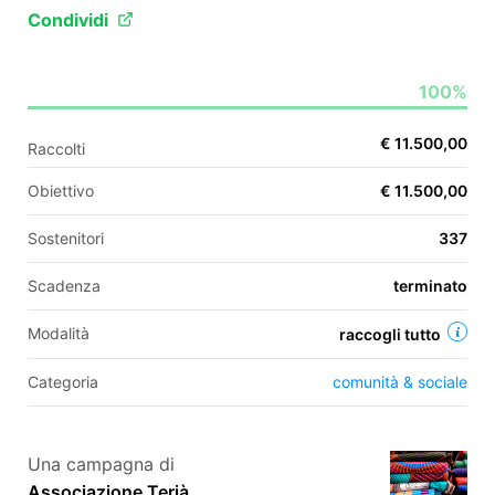
Condividi
EN
100%
FR
€ 11.500,00
Raccolti
IT
ES
Obiettivo
€ 11.500,00
Sostenitori
337
Scadenza
terminato
Modalità
raccogli tutto
Categoria
comunità & sociale
Una campagna di
Associazione Terià