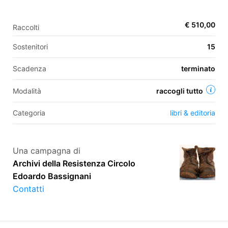
€ 510,00
Raccolti
EN
Sostenitori
15
FR
Scadenza
terminato
IT
ES
Modalità
raccogli tutto
Categoria
libri & editoria
Una campagna di
Archivi della Resistenza Circolo
Edoardo Bassignani
Contatti