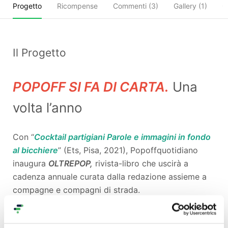
Progetto
Ricompense
Commenti (
3
)
Gallery (1)
C
Il Progetto
POPOFF SI FA DI CARTA.
Una
volta l’anno
Con “
Cocktail partigiani Parole e immagini in fondo
al bicchiere
” (Ets, Pisa, 2021), Popoffquotidiano
inaugura
OLTREPOP,
rivista-libro che uscirà a
cadenza annuale curata dalla redazione assieme a
compagne e compagni di strada.
L’autore di questo primo libro è
Gabriele