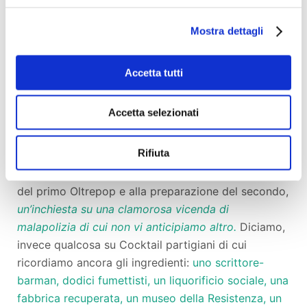
rimescolare e rimescolarci.
Mostra dettagli
Gli illustratori:
Fogliazza,
Marco
Petrella,
Alessio
Spataro,
Manuel
De Carli,
Matteo
Fenoglio,
Roberto
Accetta tutti
Baldazzini,
Vittorio
Giacopini
(che firma anche la
copertina), Giulio
Peranzoni,
Lello
Accetta selezionati
Bonaccorso,
Alberto
Pagliaro,
Mattia
Moscarelli,
Daniela
Pilastro.
Rifiuta
Il crowdfunding che lanciamo servirà alla stampa
del primo Oltrepop e alla preparazione del secondo,
un’inchiesta su una clamorosa vicenda di
malapolizia di cui non vi anticipiamo altro.
Diciamo,
invece qualcosa su Cocktail partigiani di cui
ricordiamo ancora gli ingredienti:
uno scrittore-
barman, dodici fumettisti, un liquorificio sociale, una
fabbrica recuperata, un museo della Resistenza, un