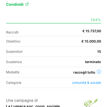
Condividi
EN
104%
FR
€ 15.737,00
Raccolti
IT
ES
Obiettivo
€ 15.000,00
Sostenitori
15
Scadenza
terminato
Modalità
raccogli tutto
Categoria
comunità & sociale
Una campagna di
La Lumaca soc. coop. sociale