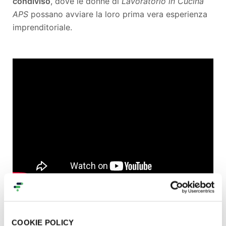
condiviso
, dove le donne di
Lavoratorio in Cucina
APS
possano avviare la loro prima vera esperienza
imprenditoriale.
Ci serve uno spazio ben
attrezzato
COOKIE POLICY