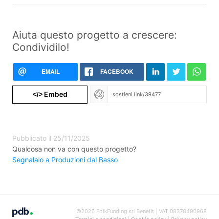
Aiuta questo progetto a crescere:
Condividilo!
EMAIL
FACEBOOK
Embed
</>
Pubblicato il 25/11/2025
Qualcosa non va con questo progetto?
Segnalalo a Produzioni dal Basso
©2026 FolkFunding srl Benefit | VAT 08378490968