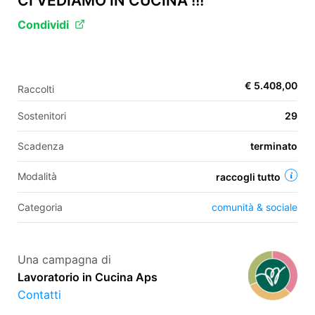
CI VEDIAMO IN CUCINA !!!
Condividi
EN
FR
€ 5.408,00
Raccolti
IT
ES
Sostenitori
29
Scadenza
terminato
Modalità
raccogli tutto
Categoria
comunità & sociale
Una campagna di
Lavoratorio in Cucina Aps
Contatti