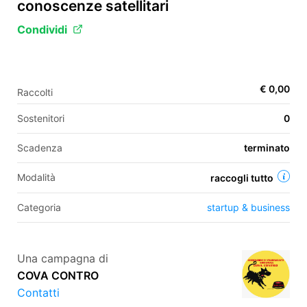
conoscenze satellitari
Condividi
EN
FR
€ 0,00
Raccolti
IT
ES
Sostenitori
0
Scadenza
terminato
Modalità
raccogli tutto
Categoria
startup & business
Una campagna di
COVA CONTRO
Contatti