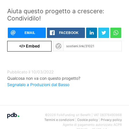
Aiuta questo progetto a crescere:
Condividilo!
EMAIL
FACEBOOK
Embed
</>
Pubblicato il 10/03/2022
Qualcosa non va con questo progetto?
Segnalalo a Produzioni dal Basso
©2026 FolkFunding srl Benefit | VAT 08378490968
Termini e condizioni
|
Cookie policy
|
Privacy policy
Agente di pagamento autorizzato ACPR