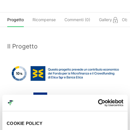
Progetto
Ricompense
Commenti (
0
)
Gallery
Obie
Il Progetto
La onlus Cova Contro è stata fondata nel 2013 per
COOKIE POLICY
contrastare la petrolizzazione selvaggia della