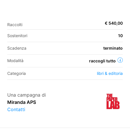
EN
€ 540,00
Raccolti
FR
Sostenitori
10
IT
ES
Scadenza
terminato
Modalità
raccogli tutto
Categoria
libri & editoria
Una campagna di
Miranda APS
Contatti