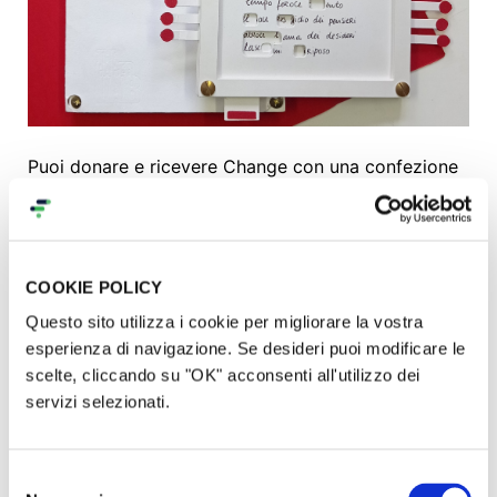
Puoi donare e ricevere Change con una confezione
regalo.
Change è un’idea originale per compleanni,
anniversari e altre occasioni, come il Natale. Se
desideri la confezione regalo, seleziona la Tsutsumi
COOKIE POLICY
giftbox e la riceverai entro 10 giorni.
Questo sito utilizza i cookie per migliorare la vostra
E’ arrivato il momento!
esperienza di navigazione. Se desideri puoi modificare le
scelte, cliccando su "OK" acconsenti all'utilizzo dei
servizi selezionati.
Abbiamo finito la progettazione di Ch
ange in lingua
italiana, iniziano le prime spedizioni!
Selezione