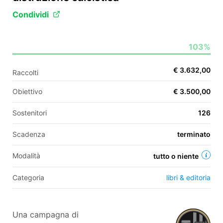
Condividi
EN
103%
FR
€ 3.632,00
Raccolti
IT
ES
Obiettivo
€ 3.500,00
Sostenitori
126
Scadenza
terminato
Modalità
tutto o niente
Categoria
libri & editoria
Una campagna di