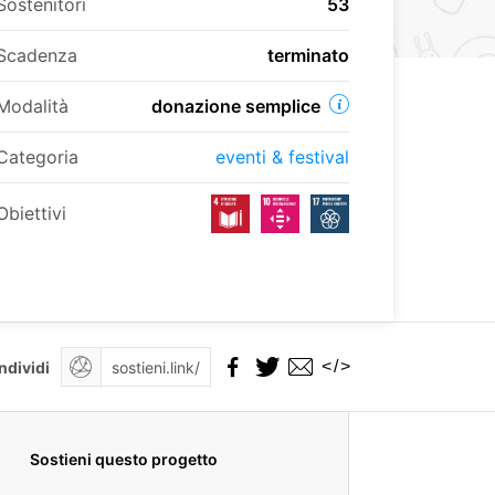
Sostenitori
53
Scadenza
terminato
Modalità
donazione semplice
Categoria
eventi & festival
Obiettivi
</>
ndividi
Sostieni questo progetto