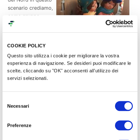
scenario crediamo,
come gruppo
politico e
organizzazione,
che sia necessario
COOKIE POLICY
allargare la
Questo sito utilizza i cookie per migliorare la vostra
discussione agli
esperienza di navigazione. Se desideri puoi modificare le
stili di vita
scelte, cliccando su "OK" acconsenti all'utilizzo dei
alternativi che
servizi selezionati.
possono
rappresentare la
vera svolta e
Selezione
l’unica forma di difesa e protesta efficace contro il
Necessari
del
dominio del capitale. Crediamo quindi che sia
consenso
necessario ripartire dai territori, dalle competenze,
Preferenze
dai prodotti, dalle tradizioni locali per provare a
costruire una vera alternativa al consumo