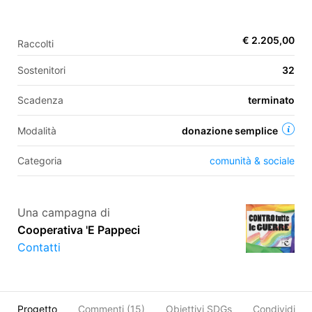
€ 2.205,00
Raccolti
EN
Sostenitori
32
FR
Scadenza
terminato
IT
ES
Modalità
donazione semplice
Categoria
comunità & sociale
Una campagna di
Cooperativa 'E Pappeci
Contatti
Progetto
Commenti (
15
)
Obiettivi SDGs
Condividi