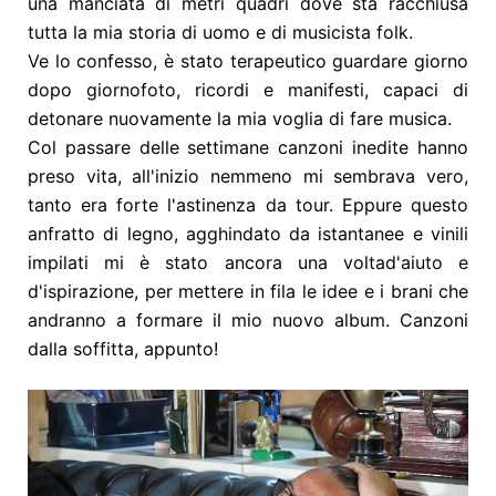
una manciata di metri quadri dove sta racchiusa
tutta la mia storia di uomo e di musicista folk.
Ve lo confesso, è stato terapeutico guardare giorno
dopo giorno
foto, ricordi e manifesti, capaci di
detonare nuovamente la mia voglia di fare musica.
Col passare delle settimane canzoni inedite hanno
preso vita, all'inizio nemmeno mi sembrava vero,
tanto era forte l'astinenza da tour. Eppure questo
anfratto di legno, agghindato da istantanee e vinili
impilati mi è stato ancora una volta
d'aiuto e
d'ispirazione, per mettere in fila le idee e i brani che
andranno a formare il mio nuovo album. Canzoni
dalla soffitta, appunto!