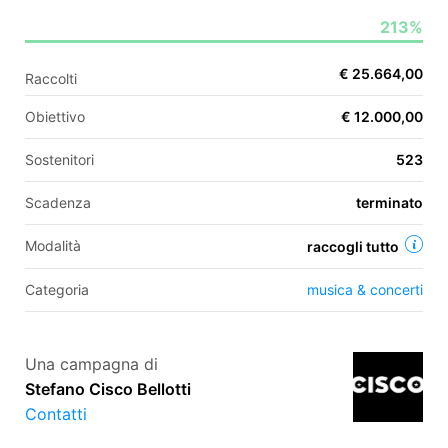
213%
EN
€ 25.664,00
Raccolti
FR
Obiettivo
€ 12.000,00
IT
ES
Sostenitori
523
Scadenza
terminato
Modalità
raccogli tutto
Categoria
musica & concerti
Una campagna di
Stefano Cisco Bellotti
Contatti