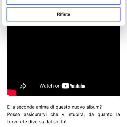
futuro.
Anche “Il fantasma di Tom Joad” farà parte del mio
Rifiuta
nuovo lavoro e non poteva essere altrimenti!
E la seconda anima di questo nuovo album?
Posso assicurarvi che vi stupirà, da quanto la
troverete diversa dal solito!