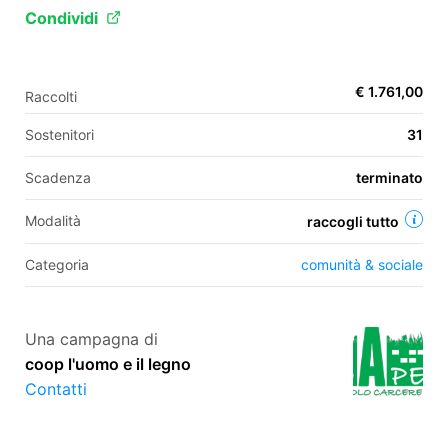
Condividi
EN
€ 1.761,00
Raccolti
FR
Sostenitori
31
IT
ES
Scadenza
terminato
Modalità
raccogli tutto
Categoria
comunità & sociale
Una campagna di
coop l'uomo e il legno
Contatti