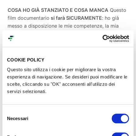
COSA HO GIÀ STANZIATO E COSA MANCA
Questo
film documentario
si farà SICURAMENTE
: ho già
messo a disposizione le mie competenze, la mia
attrezzatura e ho interamente protetto il mio
budget personale (circa
5.000€
) che servirà
tassativamente ed esclusivamente per coprire la
costosa fase finale di color correction.
COOKIE POLICY
Questo sito utilizza i cookie per migliorare la vostra
Tuttavia, per iniziare,
ho bisogno di voi
. La prima,
esperienza di navigazione. Se desideri puoi modificare le
fondamentale tappa, prevede di fare le riprese delle
scelte, cliccando su "OK" acconsenti all'utilizzo dei
scene nei
luoghi chiave della Sardegna
, dal 1° al 15
servizi selezionati.
settembre di quest'anno, quindi fra circa un paio di
mesi. Ma la trasferta in
Sardegna
dipenderà anche
dal successo di questo primo step di crowdfunding.
Selezione
Necessari
del
consenso
A COSA SERVONO I SOLDI (Trasparenza al 100%)
L'obiettivo di questo
primo step (1800€)
serve a