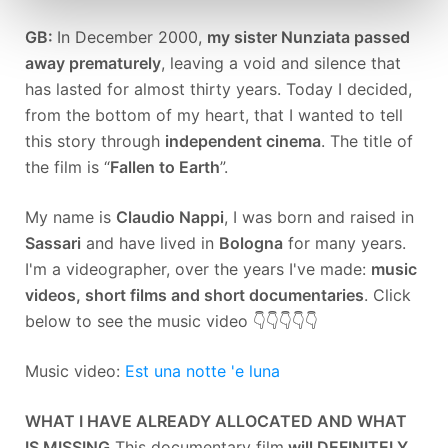
GB:
In December 2000,
my sister Nunziata passed
away prematurely
, leaving a void and silence that
has lasted for almost thirty years. Today I decided,
from the bottom of my heart, that I wanted to tell
this story through
independent cinema
. The title of
the film is “
Fallen to Earth
”.
My name is
Claudio Nappi
, I was born and raised in
Sassari
and have lived in
Bologna
for many years.
I'm a videographer, over the years I've made:
music
videos, short films and short documentaries
. Click
below to see the music video 👇👇👇👇👇
Music video:
Est una notte 'e luna
WHAT I HAVE ALREADY ALLOCATED AND WHAT
IS MISSING
This documentary film
will DEFINITELY