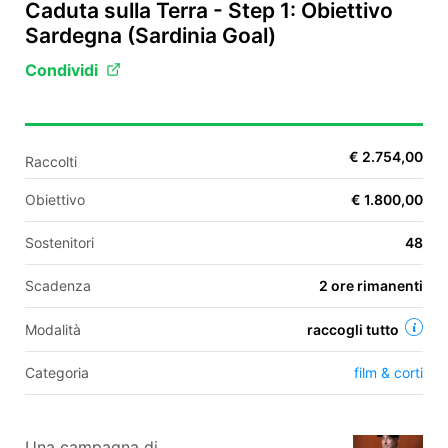
Caduta sulla Terra - Step 1: Obiettivo
Sardegna (Sardinia Goal)
Condividi
EN
FR
IT
ES
€ 2.754,00
Raccolti
Obiettivo
€ 1.800,00
Sostenitori
48
Scadenza
2 ore rimanenti
Modalità
raccogli tutto
Categoria
film & corti
Una campagna di