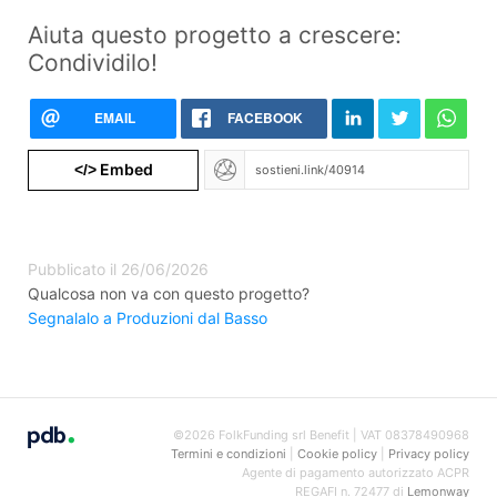
Aiuta questo progetto a crescere:
Condividilo!
EMAIL
FACEBOOK
Embed
</>
Pubblicato il 26/06/2026
Qualcosa non va con questo progetto?
Segnalalo a Produzioni dal Basso
©2026 FolkFunding srl Benefit | VAT 08378490968
Termini e condizioni
|
Cookie policy
|
Privacy policy
Agente di pagamento autorizzato ACPR
REGAFI n. 72477 di
Lemonway