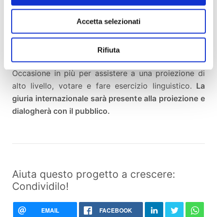
film mondiali che verranno giudicati anche dal
Accetta selezionati
pubblico stesso
che avrà una sua incidenza nelle
valutazioni finali. Il pubblico infatti potrà votare il
film che sarà proiettato in lingua originale e con i
Rifiuta
sottotitoli in inglese (qualora non fosse in italiano).
Occasione in più per assistere a una proiezione di
alto livello, votare e fare esercizio linguistico.
La
giuria internazionale sarà presente alla proiezione e
dialogherà con il pubblico.
Aiuta questo progetto a crescere:
Condividilo!
EMAIL
FACEBOOK