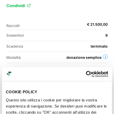
Condividi
EN
€ 21.500,00
Raccolti
FR
Sostenitori
9
IT
ES
Scadenza
terminato
Modalità
donazione semplice
Categoria
eventi & festival
Una campagna di
COOKIE POLICY
Francesco Zarzana
Contatti
Questo sito utilizza i cookie per migliorare la vostra
esperienza di navigazione. Se desideri puoi modificare le
scelte, cliccando su "OK" acconsenti all'utilizzo dei