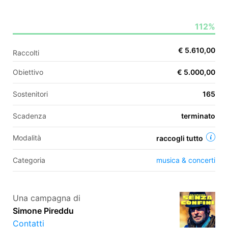
112%
EN
€ 5.610,00
Raccolti
FR
Obiettivo
€ 5.000,00
IT
ES
Sostenitori
165
Scadenza
terminato
Modalità
raccogli tutto
Categoria
musica & concerti
Una campagna di
Simone Pireddu
Contatti