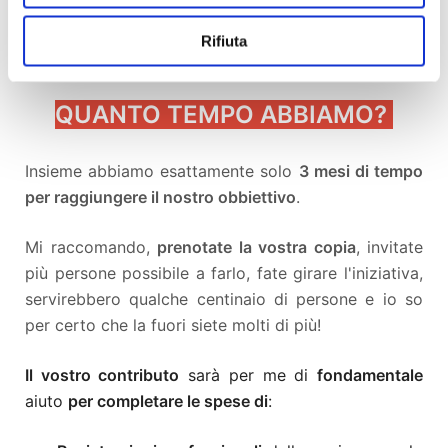
Le grafiche saranno curate da
Simone Bardi
in arte
Rifiuta
DR. BASS
.
QUANTO TEMPO ABBIAMO?
Insieme abbiamo esattamente solo
3 mesi di tempo
per raggiungere il nostro obbiettivo
.
Mi raccomando,
prenotate la vostra copia
, invitate
più persone possibile a farlo, fate girare l'iniziativa,
servirebbero qualche centinaio di persone e io so
per certo che la fuori siete molti di più!
Il vostro contributo
sarà per me di
fondamentale
aiuto
per completare le spese di
: