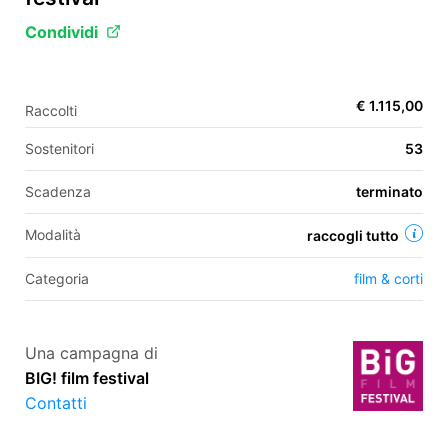
Condividi
EN
€ 1.115,00
Raccolti
FR
Sostenitori
53
IT
ES
Scadenza
terminato
Modalità
raccogli tutto
Categoria
film & corti
Una campagna di
BIG! film festival
Contatti