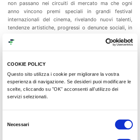
non passano nei circuiti di mercato ma che ogni
anno vincono premi speciali in grandi festival
internazionali del cinema, rivelando nuovi talenti,
tendenze artistiche, progressi o denunce sociali, in
territori e geografie di cui abitualmente non
abbiamo cognizione.
COOKIE POLICY
SUPPORTACI CON UNA
Questo sito utilizza i cookie per migliorare la vostra
DONAZIONE E AIUTACI A
esperienza di navigazione. Se desideri puoi modificare le
COSTRUIRE UN FESTIVAL DEL
scelte, cliccando su "OK" acconsenti all'utilizzo dei
servizi selezionati.
CINEMA LGBTQI che sia
BIG!
Selezione
Necessari
GRANDE
all'altezza di una città
GRANDE
come
del
consenso
BARI! Vogliamo articolare le edizioni future del