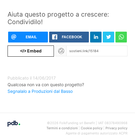
Aiuta questo progetto a crescere:
Condividilo!
EMAIL
FACEBOOK
Embed
</>
Pubblicato il 14/06/2017
Qualcosa non va con questo progetto?
Segnalalo a Produzioni dal Basso
©2026 FolkFunding srl Benefit | VAT 08378490968
Termini e condizioni
|
Cookie policy
|
Privacy policy
Agente di pagamento autorizzato ACPR