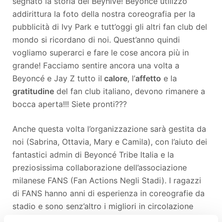
segnato la storia dei Beyhive! Beyoncé utilizzò
addirittura la foto della nostra coreografia per la
pubblicità di Ivy Park e tutt’oggi gli altri fan club del
mondo si ricordano di noi. Quest’anno quindi
vogliamo superarci e fare le cose ancora più in
grande! Facciamo sentire ancora una volta a
Beyoncé e Jay Z tutto il
calore
, l’
affetto
e la
gratitudine
del fan club italiano, devono rimanere a
bocca aperta!!! Siete pronti???
Anche questa volta l’organizzazione sarà gestita da
noi (Sabrina, Ottavia, Mary e Camila), con l’aiuto dei
fantastici admin di Beyoncé Tribe Italia e la
preziosissima collaborazione dell’associazione
milanese FANS (Fan Actions Negli Stadi). I ragazzi
di FANS hanno anni di esperienza in coreografie da
stadio e sono senz’altro i migliori in circolazione
quando si parla di fan actions.....e noi vogliamo solo