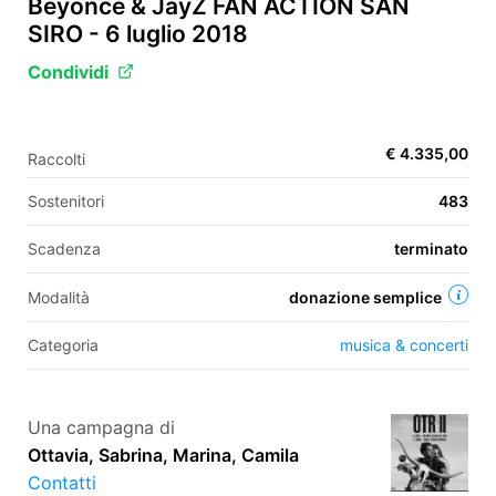
Beyoncé & JayZ FAN ACTION SAN
SIRO - 6 luglio 2018
Condividi
EN
FR
€ 4.335,00
Raccolti
IT
ES
Sostenitori
483
Scadenza
terminato
Modalità
donazione semplice
Categoria
musica & concerti
Una campagna di
Ottavia, Sabrina, Marina, Camila
Contatti