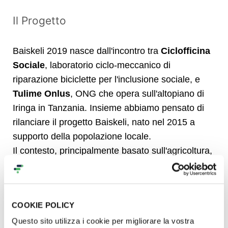
Il Progetto
Baiskeli 2019 nasce dall'incontro tra
Ciclofficina
Sociale
, laboratorio ciclo-meccanico di
riparazione biciclette per l'inclusione sociale, e
Tulime Onlus
, ONG che opera sull'altopiano di
Iringa in Tanzania. Insieme abbiamo pensato di
rilanciare il progetto Baiskeli, nato nel 2015 a
supporto della popolazione locale.
Il contesto, principalmente basato sull'agricoltura,
fa sì che
la bicicletta sia un bene prezioso:
indispensabile per muoversi, ridurre le lunghe
distanze e trasportare merci.
COOKIE POLICY
Quest'estate Riccardo e Matteo, due ciclo-
Questo sito utilizza i cookie per migliorare la vostra