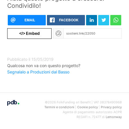
Condividilo!
EMAIL
FACEBOOK
Embed
</>
Pubblicato il 15/05/2019
Qualcosa non va con questo progetto?
Segnalalo a Produzioni dal Basso
©2026 FolkFunding srl Benefit | VAT 08378490968
Termini e condizioni
|
Cookie policy
|
Privacy policy
Agente di pagamento autorizzato ACPR
REGAFI n. 72477 di
Lemonway