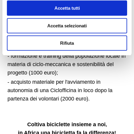
biciclette su cui lavoreremo e tutto il materiale di
Accetta tutti
consumo necessario al progetto.
Nello specifico, i fondi verranno così utilizzati:
Accetta selezionati
- acquisto materiale ciclo-meccanico, pezzi di
ricambio, attrezzi per il recupero delle biciclette e
Rifiuta
messa su strada (2000 euro);
- formazione e training della popolazione locale in
materia di ciclo-meccanica e sostenibilità del
progetto (1000 euro);
- acquisto materiale per l'avviamento in
autonomia di una Ciclofficina in loco dopo la
partenza dei volontari (2000 euro).
Coltiva biciclette insieme a noi
,
in Africa una bicicletta fa la differenza!