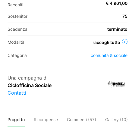
€ 4.961,00
Raccolti
Sostenitori
75
EN
Scadenza
terminato
FR
Modalità
raccogli tutto
IT
ES
Categoria
comunità & sociale
Una campagna di
Ciclofficina Sociale
Contatti
Progetto
Ricompense
Commenti (
57
)
Gallery (10)