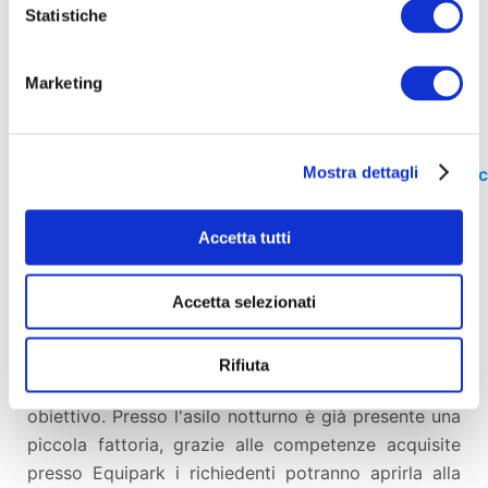
http://www.equipark.it
-
Statistiche
https://www.facebook.com/Equipark-
189529221076418
Marketing
Centro di Accoglienza Straordinario per richiedenti
protezione internazionale San Riccardo Pampuri:
Mostra dettagli
http://www.asilonotturnopampuri.eu
-
https://www.fa
Ma... la terra?
Accetta tutti
La vostra generosità ci aiuterà a realizzare una
Accetta selezionati
fattoria didattica gestita dai richiedenti asilo
e
aperta alla cittadinanza.
La terra è ciò che
Rifiuta
calpestiamo, la nostra origine e il nostro
obiettivo. Presso l'asilo notturno è già presente una
piccola fattoria, grazie alle competenze acquisite
presso Equipark i richiedenti potranno aprirla alla