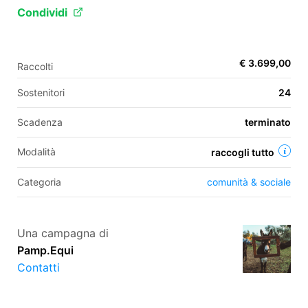
Condividi
EN
€ 3.699,00
Raccolti
FR
Sostenitori
24
IT
ES
Scadenza
terminato
Modalità
raccogli tutto
Categoria
comunità & sociale
Una campagna di
Pamp.Equi
Contatti