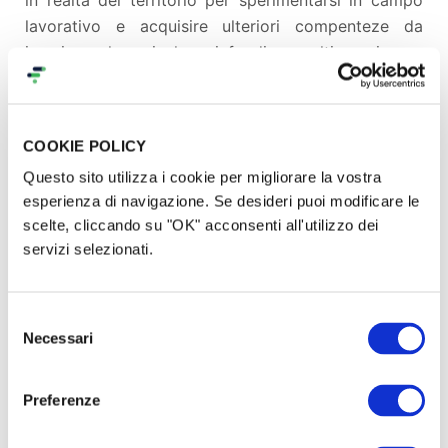
lavorativo e acquisire ulteriori compenteze da
inserire nel curriculum; i fondi raccolti serviranno
per coprire le indennità di tirocinio per
favorire
il
maching
tra l'azienda e il richiedente.
COOKIE POLICY
Chi siete?
Questo sito utilizza i cookie per migliorare la vostra
esperienza di navigazione. Se desideri puoi modificare le
Siamo due realtà: il lato
"asini"
è rappresentato
scelte, cliccando su "OK" acconsenti all'utilizzo dei
dall'
Associazione Equipark
di Salò che dal 2011 si
servizi selezionati.
occupa di promuovere attività con gli asini a
beneficio di persone con e senza disabilità. Il lato
Selezione
"asilo"
è il
Centro di Accoglienza Straordinario per
Necessari
del
richiedenti protezione internazionale San Riccardo
consenso
Pampuri
di Brescia.
Preferenze
Associazione Equipark: