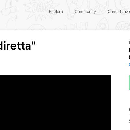
Esplora
Community
Come funzi
iretta"