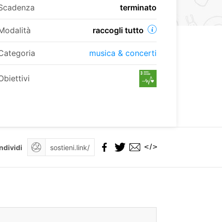
Scadenza
terminato
Modalità
raccogli tutto
Categoria
musica & concerti
Obiettivi
</>
ndividi