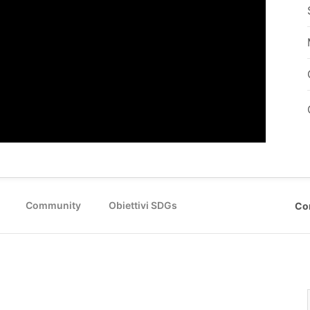
Community
Obiettivi SDGs
Co