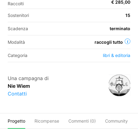
€ 285,00
Raccolti
Sostenitori
15
EN
Scadenza
terminato
FR
Modalità
raccogli tutto
IT
ES
Categoria
libri & editoria
Una campagna di
Nie Wiem
Contatti
Progetto
Ricompense
Commenti (
0
)
Community