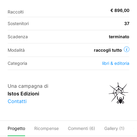
€ 896,00
Raccolti
EN
Sostenitori
37
FR
Scadenza
terminato
IT
ES
Modalità
raccogli tutto
Categoria
libri & editoria
Una campagna di
Istos Edizioni
Contatti
Progetto
Ricompense
Commenti (
6
)
Gallery (1)
C