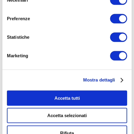
del
چيزي ميان زخمه روي دمام
consenso
شبيه عناب ، شبيه انار،
دوچرخه ي بي بازگشت پدر بزرگ،
Preferenze
تو ام من ،
اي بلوار بلند ابديده .
Statistiche
Traduzione di
Silvia De Rosa
Marketing
rifiuta
gli accordi di autobus e treni
rifiuta
Mostra dettagli
le ali di acciaio e i binari
che
Accetta tutti
ti portano lontano da te
piano piano,
che riciclano
Accetta selezionati
in un angolo del mio paese
per carri armati
Rifiuta