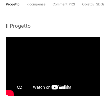
Progetto
Ricompense
Commenti (
12
)
Obiettivi SDGs
Il Progetto