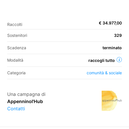
EN
€ 34.977,00
Raccolti
FR
Sostenitori
329
IT
ES
Scadenza
terminato
Modalità
raccogli tutto
Categoria
comunità & sociale
Una campagna di
Appenninol'Hub
Contatti