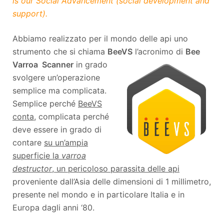
is our Social Advancement (social development and
support).
Abbiamo realizzato per il mondo delle api uno
strumento che si chiama
BeeVS
l’acronimo di
Bee
Varroa
Scanner
in grado
svolgere un’operazione
semplice ma complicata.
Semplice perché
BeeVS
conta
, complicata perché
deve essere in grado di
contare
su un’ampia
superficie la
varroa
destructor
, un pericoloso parassita delle api
proveniente dall’Asia delle dimensioni di 1 millimetro,
presente nel mondo e in particolare Italia e in
Europa dagli anni ‘80.