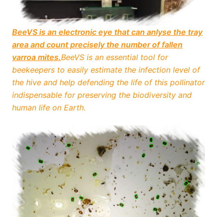
BeeVS is an electronic eye that can anlyse the tray
area and count precisely the number of fallen
varroa mites.
BeeVS is an essential tool for
beekeepers to easily estimate the infection level of
the hive and help defending the life of this pollinator
indispensable for preserving the biodiversity and
human life on Earth.