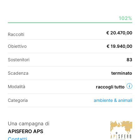
102%
EN
€ 20.470,00
Raccolti
FR
Obiettivo
€ 19.940,00
IT
ES
Sostenitori
83
Scadenza
terminato
Modalità
raccogli tutto
Categoria
ambiente & animali
Una campagna di
APISFERO APS
Contatti