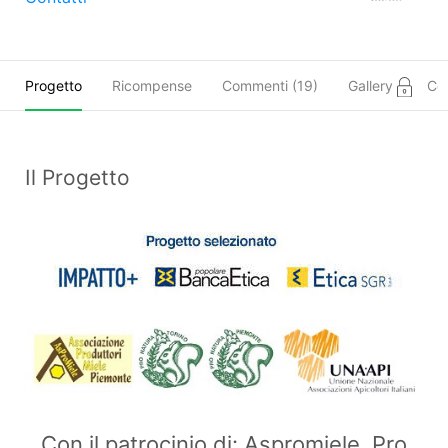
Progetto
Ricompense
Commenti (
19
)
Gallery
Co
Il Progetto
Con il patrocinio di: Aspromiele, Pro