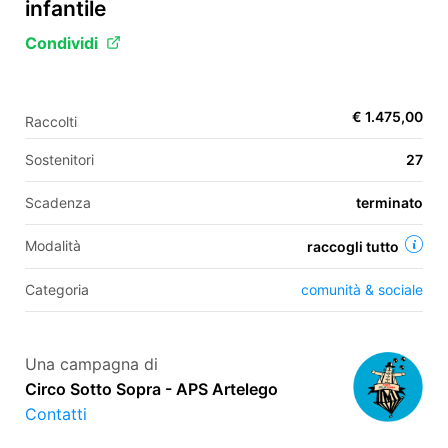
infantile
Condividi
EN
FR
€ 1.475,00
Raccolti
IT
ES
Sostenitori
27
Scadenza
terminato
Modalità
raccogli tutto
Categoria
comunità & sociale
Una campagna di
Circo Sotto Sopra - APS Artelego
Contatti