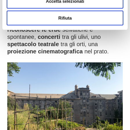
Le Serre,
recuperate dall’associazione Alle
Accetta selezionati
Serre di San Nicola,
saranno animate da
laboratori per bambini
, numerose
Rifiuta
installazioni artistiche
, un
percorso per
riconoscere le erbe
selvatiche e
spontanee,
concerti
tra gli ulivi, uno
spettacolo teatrale
tra gli orti, una
proiezione cinematografica
nel prato.