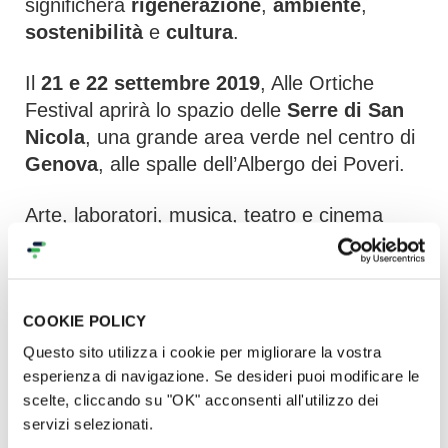
significherà
rigenerazione
,
ambiente
,
sostenibilità
e
cultura
.
Il
21 e 22 settembre 2019
, Alle Ortiche
Festival aprirà lo spazio delle
Serre di San
Nicola
, una grande area verde nel centro di
Genova
, alle spalle dell’Albergo dei Poveri.
Arte, laboratori, musica, teatro e cinema
all’aperto s’incontreranno per trasmettere i
valori legati all’ambiente e affrontare
tematiche come
riciclo
,
sostenibilità
,
economia circolare
,
energie rinnovabili
e
COOKIE POLICY
cambiamento climatico
.
Questo sito utilizza i cookie per migliorare la vostra
esperienza di navigazione. Se desideri puoi modificare le
scelte, cliccando su "OK" acconsenti all'utilizzo dei
servizi selezionati.