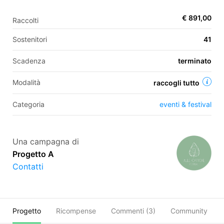
€ 891,00
Raccolti
EN
Sostenitori
41
FR
Scadenza
terminato
IT
ES
Modalità
raccogli tutto
Categoria
eventi & festival
Una campagna di
Progetto A
Contatti
Progetto
Ricompense
Commenti (
3
)
Community