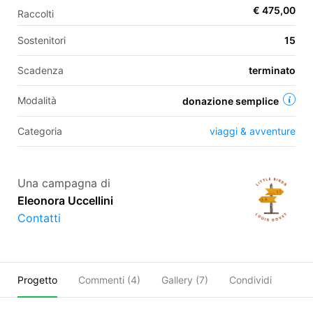
€ 475,00
Raccolti
Sostenitori
15
EN
Scadenza
terminato
FR
Modalità
donazione semplice
IT
ES
Categoria
viaggi & avventure
Una campagna di
Eleonora Uccellini
Contatti
Progetto
Commenti (
4
)
Gallery (7)
Condividi