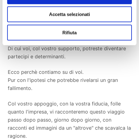
C'è qualcosa di piu' alto, di piu' nobile della
Accetta selezionati
materialità.
Cercare una vita passata, rivelata da un sogno... è
una follia. Ne siamo consapevoli.
Rifiuta
Ma potrebbe tradursi in una scoperta sensazionale!
Di cui voi, col vostro supporto, potreste diventare
partecipi e determinanti.
Ecco perchè contiamo su di voi.
Pur con l'ipotesi che potrebbe rivelarsi un gran
fallimento.
Col vostro appoggio, con la vostra fiducia, folle
quanto l'impresa, vi racconteremo questo viaggio
passo dopo passo, giorno dopo giorno, con
racconti ed immagini da un "altrove" che scavalca la
ragione.