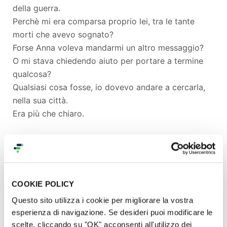
della guerra.
Perchè mi era comparsa proprio lei, tra le tante
morti che avevo sognato?
Forse Anna voleva mandarmi un altro messaggio?
O mi stava chiedendo aiuto per portare a termine
qualcosa?
Qualsiasi cosa fosse, io dovevo andare a cercarla,
nella sua città.
Era più che chiaro.
Ma un viaggio come questo, io non posso
affrontarlo da sola.
Ho bisogno di qualcuno che sia veramente un
esperto. E chi meglio dell'abile e lucido pensatore,
COOKIE POLICY
dell'acuto osservatore di dettagli, fotografo del
Questo sito utilizza i cookie per migliorare la vostra
sentire e non solo del vedere... insomma,
esperienza di navigazione. Se desideri puoi modificare le
dell'indagatore dell'ignoto, Louis Dovet?
scelte, cliccando su "OK" acconsenti all'utilizzo dei