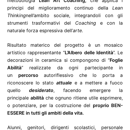
metodologia
Lean Art Coaching,
che applica i
principi del miglioramento continuo della
Lean
Thinking
nell’ambito sociale, integrandoli con gli
strumenti trasformativi del
Coaching
e con la
naturale forza espressiva dell’
arte
.
Risultato materico del progetto è un mosaico
artistico rappresentante “
L’Albero delle Identità
”. Le
decorazioni in ceramica si compongono di “
Foglie
Abilità
” realizzate da ogni partecipante in
un
percorso
autoriflessivo che lo porta a
riconoscere lo stato
attuale
e a mettere a fuoco
quello
desiderato
, facendo emergere la
principale
abilità
che ognuno ritiene utile esprimere,
o potenziare, per la costruzione del
proprio BEN-
ESSERE in tutti gli ambiti della vita.
Alunni, genitori, dirigenti scolastici, personale