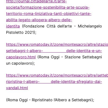
http
://journal.cittadellarte.it/arte-
societa/formazione-sostenibilita-arte-scuola-
territorio-roma-liniziativa-tanti-obiettivi-tante-
abilita-legato-allopera-albero-delle-
identita
(Fondazione Città dell’arte - Michelangelo
Pistoletto 2021);
https
://www.romatoday.it/zone/montesacro/altre/stazi
settebagni-l-albero- delle-identita-e-un-
capolavoro.html
(Roma Oggi - Stazione Settebagni
un capolavoro);
https://www.romatoday.it/zone/montesacro/altre/sette
ripristina-l-albero- delle-identita-sfregiato-dai-
vandali.html
(Roma Oggi - Ripristinato l’Albero a Settebagni);