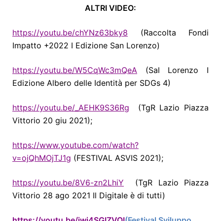
ALTRI VIDEO:
https://youtu.be/chYNz63bky8
(Raccolta Fondi
Impatto +2022 I Edizione San Lorenzo)
https://youtu.be/W5CqWc3mQeA
(Sal Lorenzo I
Edizione Albero delle Identità per SDGs 4)
https://youtu.be/_AEHK9S36Rg
(TgR Lazio Piazza
Vittorio 20 giu 2021);
https
://www.youtube.com/watch?
v=ojQhMOjTJ1g
(FESTIVAL ASVIS 2021);
https
://youtu.be/8V6-zn2LhiY
(TgR Lazio Piazza
Vittorio 28 ago 2021 Il Digitale è di tutti)
https://youtu.be/iwj4SGIZVQI
(Festival Sviluppo