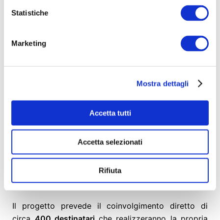
Statistiche
Marketing
Mostra dettagli
Saranno organizzati, a tal proposito,
18 incontri
laboratori esperienziali
con la comunità di San
Accetta tutti
Lorenzo e oltre
100 ore di formazione
con
scolaresche; con l’obiettivo di rafforzare
Accetta selezionati
le
competenze trasversali
utili a promuovere una
convivenza rispettosa dell’umano e delle differenze,
a partire dalla
Parità di Genere e prevenzione alla
Rifiuta
violenza sulle donne
.
Il progetto prevede il coinvolgimento diretto di
circa
400 destinatari
che realizzeranno la propria