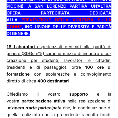
PICCINI), A SAN LORENZO PARTIRÀ UN’ALTRA
OPERA PARTECIPATA DEDICATA
ALLA
PREVENZIONE DELLA VIOLENZA SULLA
DONNE
, INCLUSIONE DELLE DIVERSITÀ E PARITÀ
DI GENERE.
18 Laboratori
esperienziali dedicati alla parità di
genere (SDGs n°5) saranno mezzo di incontro e co-
creazione per studenti, lavoratori e cittadini
(residenti e di passaggio),
oltre
100 ore di
formazione
con scolaresche e coinvolgimento
diretto di circa
400 destinatari
Chiediamo il vostro
supporto
e la
vostra
partecipazione attiva
nella realizzazione di
un’
opera d’arte partecipata
che, in continuazione di
quella realizzata con la precedente raccolta fondi,