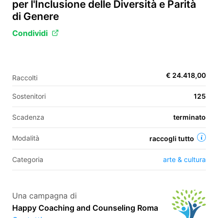
per l'Inclusione delle Diversità e Parità
di Genere
Condividi
EN
FR
IT
ES
€ 24.418,00
Raccolti
Sostenitori
125
Scadenza
terminato
Modalità
raccogli tutto
Categoria
arte & cultura
Una campagna di
Happy Coaching and Counseling Roma