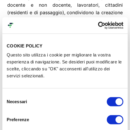
docente e non docente, lavoratori, cittadini
(residenti e di passaggio), condividono la creazione
di
un’opera artistica partecipata,
e quindi
identitaria
,
che da nuovo
significato
all’ambiente.
Figura 4. L’ALBERO DELLE IDENTITÀ alla stazione di
COOKIE POLICY
Settbagni – 9° Edizione di RISTAZIONARTI
Questo sito utilizza i cookie per migliorare la vostra
esperienza di navigazione. Se desideri puoi modificare le
scelte, cliccando su "OK" acconsenti all'utilizzo dei
servizi selezionati.
Selezione
Necessari
del
consenso
Preferenze