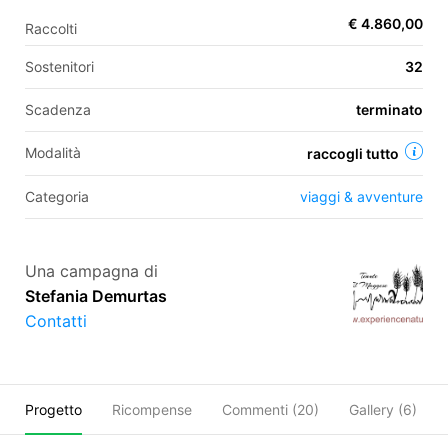
€ 4.860,00
Raccolti
Sostenitori
32
EN
Scadenza
terminato
FR
IT
ES
Modalità
raccogli tutto
Categoria
viaggi & avventure
Una campagna di
Stefania Demurtas
Contatti
Progetto
Ricompense
Commenti (
20
)
Gallery (6)