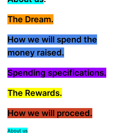
The Dream.
How we will spend the
money raised.
Spending specifications.
The Rewards.
How we will proceed.
About us