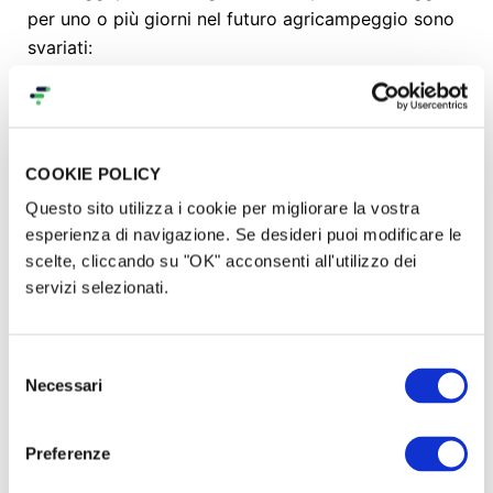
per uno o più giorni nel futuro agricampeggio sono
svariati:
- Prezzo bloccato.
Anche se i prezzi in futuro potrebbero aumentare,
COOKIE POLICY
tu avrai già bloccato il prezzo della piazzola per le
Questo sito utilizza i cookie per migliorare la vostra
tue vacanze a partire dal 2025.
esperienza di navigazione. Se desideri puoi modificare le
scelte, cliccando su "OK" acconsenti all'utilizzo dei
Puoi bloccare il prezzo per 4 anni e quindi usufruire
servizi selezionati.
del tuo premio fino al 2028.
- Prezzo uniforme su tutti i mesi di apertura.
Selezione
Necessari
del
Solitamente il prezzo aumenta durante i mesi di
consenso
punta, ma per i partecipanti al crowdfunding non ci
Preferenze
saranno sovrapprezzi in base al mese.