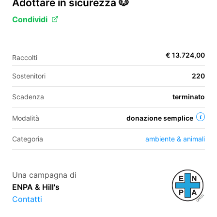
Adottare in sicurezza 🐶
Condividi
EN
FR
€ 13.724,00
Raccolti
IT
ES
Sostenitori
220
Scadenza
terminato
Modalità
donazione semplice
Categoria
ambiente & animali
Una campagna di
ENPA & Hill's
Contatti