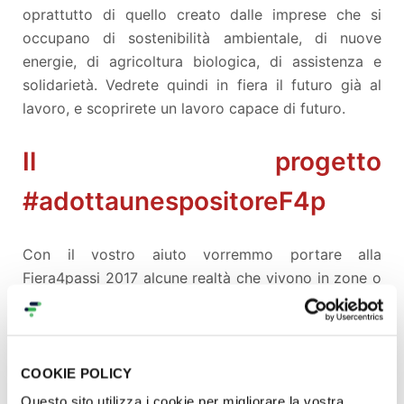
oprattutto di quello creato dalle imprese che si
occupano di sostenibilità ambientale, di nuove
energie, di agricoltura biologica, di assistenza e
solidarietà. Vedrete quindi in fiera il futuro già al
lavoro, e scoprirete un lavoro capace di futuro.
Il progetto
#adottaunespositoreF4p
Con il vostro aiuto vorremmo portare alla
Fiera4passi 2017 alcune realtà che vivono in zone o
in situazioni particolari e che avrebbero difficoltà a
pagare le spese di viaggio e di permanenza.
Chiediamo a tutti gli amici e i volontari di
Fiera4Passi di sostenere il progetto per poter
COOKIE POLICY
portare in fiera come espositori dei testimoni di
Questo sito utilizza i cookie per migliorare la vostra