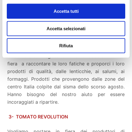
quello che vivono da un po' di anni a questa parte.
Questi ragazzi cercano anche lavoro, e se ne stanno
Accetta tutti
inventando uno. Aiutiamoli a portare in Fiera la loro
proposta di un incredibile viaggio!
Accetta selezionati
2 - ZONE TERREMOTATE dell'Italia centrale
Rifiuta
Abbiamo alcuni agricoltori che vorrebbero venire in
fiera a raccontare le loro fatiche e proporci i loro
prodotti di qualità, dalle lenticchie, ai salumi, ai
formaggi. Prodotti che provengono dalle zone del
centro Italia colpite dal sisma dello scorso agosto.
Hanno bisogno del nostro aiuto per essere
incoraggiati a ripartire.
3- TOMATO REVOLUTION
Vogliamo portare in fiera dei produttori di