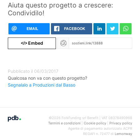
Aiuta questo progetto a crescere:
Condividilo!
EMAIL
FACEBOOK
Embed
</>
Pubblicato il 06/03/2017
Qualcosa non va con questo progetto?
Segnalalo a Produzioni dal Basso
©2026 FolkFunding srl Benefit | VAT 08378490968
Termini e condizioni
|
Cookie policy
|
Privacy policy
Agente di pagamento autorizzato ACPR
REGAFI n. 72477 di
Lemonway