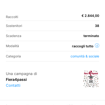
€ 2.844,00
Raccolti
EN
Sostenitori
38
FR
IT
ES
Scadenza
terminato
Modalità
raccogli tutto
Categoria
comunità & sociale
Una campagna di
Fiera4passi
Contatti