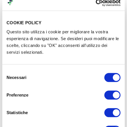
Boringhieri Editore, Torino 2001, p.20
Se è vero che i saperi tecnologici procedono per
COOKIE POLICY
separazione e specializzazione, i saperi tradizionali
Questo sito utilizza i cookie per migliorare la vostra
uniscono e integrano; i muretti a secco dei paesaggi
esperienza di navigazione. Se desideri puoi modificare le
terrazzati tradizionali per esempio, sono in grado di:
scelte, cliccando su "OK" acconsenti all'utilizzo dei
servizi selezionati.
- creare una organizzazione idrica per la
conservazione dell'acqua;
Selezione
Necessari
del
- migliorare la fertilità dei suoli;
consenso
- proteggere la vegetazione;
Preferenze
- prevenire l'erosione eolica o idrica;
Statistiche
- ampliare gli spazi coltivabili,