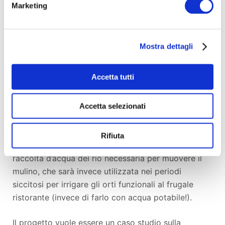
Marketing
Con l'aiuto dell'Arch. Antonio Marruffi e con il
collettivo Milarepa abbiamo creato e stiamo
realizzando il progetto: “AQUAE” nelle pertinenze
Mostra dettagli
dell’Eremo di Sant’Antonio di Niasca (Portofino-GE),
per il bando PNRR "Intervento per il restauro e la
Accetta tutti
valorizzazione del patrimonio architettonico e
paesaggistico rurale” che abbiamo presentato,
Accetta selezionati
aggiudicato e già avviato l’1.09.2023.
L’acqua drenata sarà raccolta nella cisterna
Rifiuta
esistente, anticamente usata per assicurare la
raccolta d’acqua del rio necessaria per muovere il
mulino, che sarà invece utilizzata nei periodi
siccitosi per irrigare gli orti funzionali al frugale
ristorante (invece di farlo con acqua potabile!).
Il progetto vuole essere un caso studio sulla