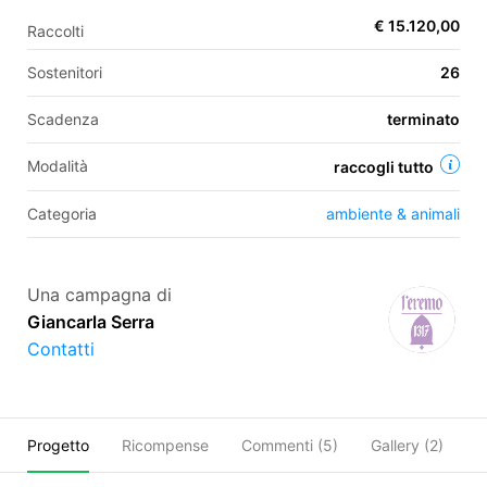
€ 15.120,00
Raccolti
Sostenitori
26
EN
Scadenza
terminato
FR
IT
ES
Modalità
raccogli tutto
Categoria
ambiente & animali
Una campagna di
Giancarla Serra
Contatti
Progetto
Ricompense
Commenti (
5
)
Gallery (2)
O