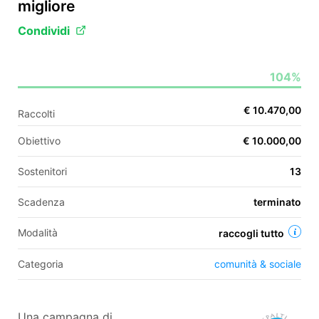
migliore
Condividi
EN
104%
FR
IT
ES
€ 10.470,00
Raccolti
Obiettivo
€ 10.000,00
Sostenitori
13
Scadenza
terminato
Modalità
raccogli tutto
Categoria
comunità & sociale
Una campagna di